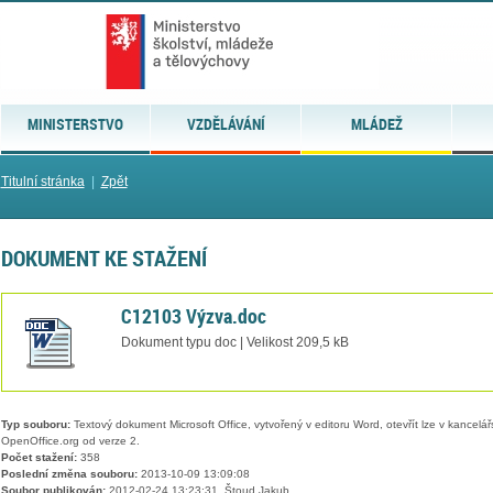
MINISTERSTVO
VZDĚLÁVÁNÍ
MLÁDEŽ
Titulní stránka
|
Zpět
DOKUMENT KE STAŽENÍ
C12103 Výzva.doc
Dokument typu doc | Velikost 209,5 kB
Typ souboru:
Textový dokument Microsoft Office, vytvořený v editoru Word, otevřít lze v kancelářs
OpenOffice.org od verze 2.
Počet stažení:
358
Poslední změna souboru:
2013-10-09 13:09:08
Soubor publikován:
2012-02-24 13:23:31, Štoud Jakub