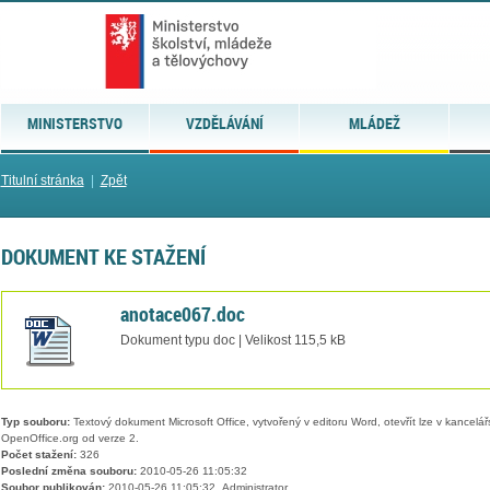
MINISTERSTVO
VZDĚLÁVÁNÍ
MLÁDEŽ
Titulní stránka
|
Zpět
DOKUMENT KE STAŽENÍ
anotace067.doc
Dokument typu doc | Velikost 115,5 kB
Typ souboru:
Textový dokument Microsoft Office, vytvořený v editoru Word, otevřít lze v kancelářs
OpenOffice.org od verze 2.
Počet stažení:
326
Poslední změna souboru:
2010-05-26 11:05:32
Soubor publikován:
2010-05-26 11:05:32, Administrator