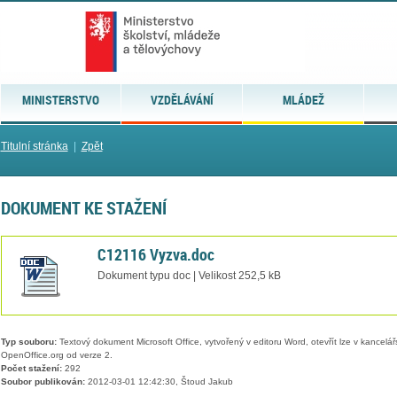
MINISTERSTVO
VZDĚLÁVÁNÍ
MLÁDEŽ
Titulní stránka
|
Zpět
DOKUMENT KE STAŽENÍ
C12116 Vyzva.doc
Dokument typu doc | Velikost 252,5 kB
Typ souboru:
Textový dokument Microsoft Office, vytvořený v editoru Word, otevřít lze v kancelářs
OpenOffice.org od verze 2.
Počet stažení:
292
Soubor publikován:
2012-03-01 12:42:30, Štoud Jakub