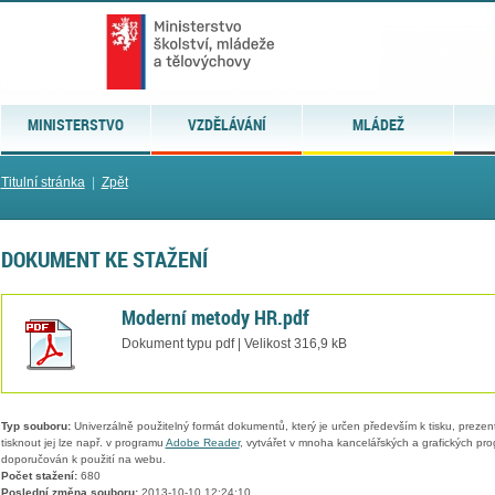
MINISTERSTVO
VZDĚLÁVÁNÍ
MLÁDEŽ
Titulní stránka
|
Zpět
DOKUMENT KE STAŽENÍ
Moderní metody HR.pdf
Dokument typu pdf | Velikost 316,9 kB
Typ souboru:
Univerzálně použitelný formát dokumentů, který je určen především k tisku, prezen
tisknout jej lze např. v programu
Adobe Reader
, vytvářet v mnoha kancelářských a grafických pr
doporučován k použití na webu.
Počet stažení:
680
Poslední změna souboru:
2013-10-10 12:24:10