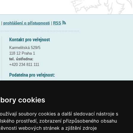
|
prohlášení o přístupnosti
|
RSS
Kontakt pro veřejnost
Karmelitská 529/5
118 12 Praha 1
tel. ústředna:
+420 234 811 111
Podatelna pro veřejnost:
pondělí a středa - 7:30-17:00
úterý a čtvrtek - 7:30-15:30
pátek - 7:30-14:00
bory cookies
8:30 - 9:30 - bezpečnostní přestávka
(více informací
ZDE
)
užívají soubory cookies a další sledovací nástroje s
elského prostředí, zobrazení přizpůsobeného obsahu
Elektronická podatelna:
těvnosti webových stránek a zjištění zdroje
posta@msmt
gov
cz