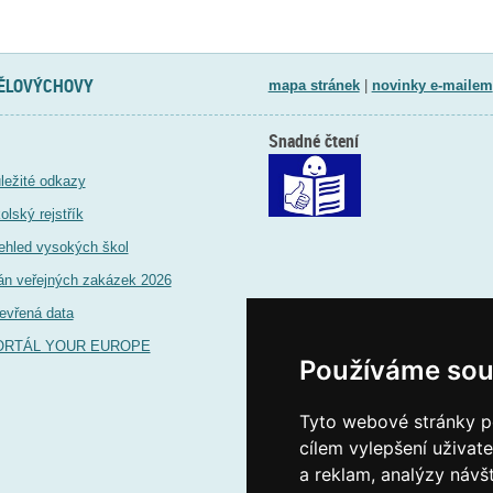
TĚLOVÝCHOVY
mapa stránek
|
novinky e-mailem
Snadné čtení
ležité odkazy
olský rejstřík
ehled vysokých škol
án veřejných zakázek 2026
evřená data
ORTÁL YOUR EUROPE
Používáme sou
Tyto webové stránky po
cílem vylepšení uživat
a reklam, analýzy návš