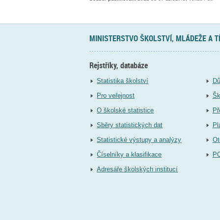
MINISTERSTVO ŠKOLSTVÍ, MLÁDEŽE A 
Rejstříky, databáze
Statistika školství
Dů
Pro veřejnost
Šk
O školské statistice
Př
Sběry statistických dat
Pl
Statistické výstupy a analýzy
Ot
Číselníky a klasifikace
P
Adresáře školských institucí