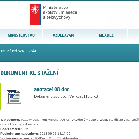
MINISTERSTVO
VZDĚLÁVÁNÍ
MLÁDEŽ
Titulní stránka
|
Zpět
DOKUMENT KE STAŽENÍ
anotace108.doc
Dokument typu doc | Velikost 115,5 kB
Typ souboru:
Textový dokument Microsoft Office, vytvořený v editoru Word, otevřít lze v kancelářs
OpenOffice.org od verze 2.
Počet stažení:
326
Poslední změna souboru:
2013-09-07 18:17:55
Soubor publikován:
2010-05-26 11:05:32, Administrator