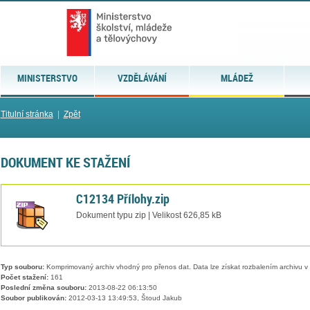
MINISTERSTVO
VZDĚLÁVÁNÍ
MLÁDEŽ
Titulní stránka
|
Zpět
DOKUMENT KE STAŽENÍ
C12134 Přílohy.zip
Dokument typu zip | Velikost 626,85 kB
Typ souboru:
Komprimovaný archiv vhodný pro přenos dat. Data lze získat rozbalením archivu 
Počet stažení:
161
Poslední změna souboru:
2013-08-22 06:13:50
Soubor publikován:
2012-03-13 13:49:53, Štoud Jakub