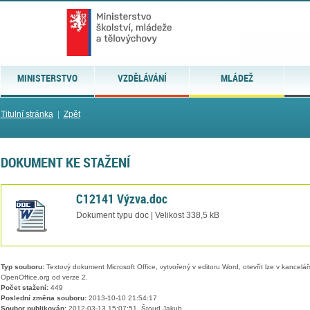
MINISTERSTVO
VZDĚLÁVÁNÍ
MLÁDEŽ
Titulní stránka
|
Zpět
DOKUMENT KE STAŽENÍ
C12141 Výzva.doc
Dokument typu doc | Velikost 338,5 kB
Typ souboru:
Textový dokument Microsoft Office, vytvořený v editoru Word, otevřít lze v kancelářs
OpenOffice.org od verze 2.
Počet stažení:
449
Poslední změna souboru:
2013-10-10 21:54:17
Soubor publikován:
2012-03-13 15:07:51, Štoud Jakub