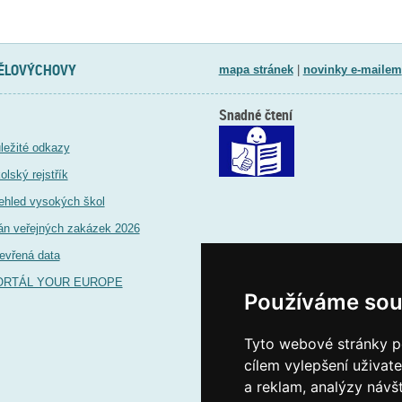
TĚLOVÝCHOVY
mapa stránek
|
novinky e-mailem
Snadné čtení
ležité odkazy
olský rejstřík
ehled vysokých škol
án veřejných zakázek 2026
evřená data
ORTÁL YOUR EUROPE
Používáme sou
Tyto webové stránky po
cílem vylepšení uživat
a reklam, analýzy návš