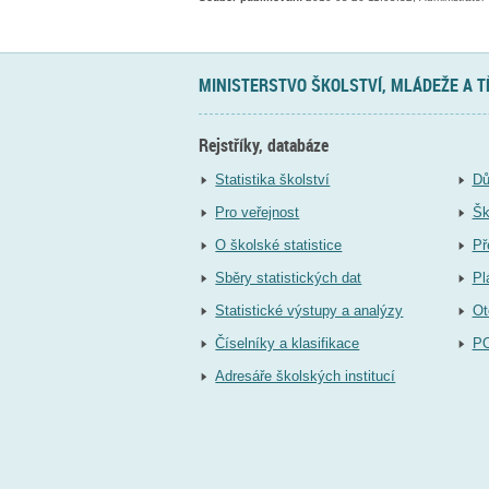
MINISTERSTVO ŠKOLSTVÍ, MLÁDEŽE A 
Rejstříky, databáze
Statistika školství
Dů
Pro veřejnost
Šk
O školské statistice
Př
Sběry statistických dat
Pl
Statistické výstupy a analýzy
Ot
Číselníky a klasifikace
P
Adresáře školských institucí