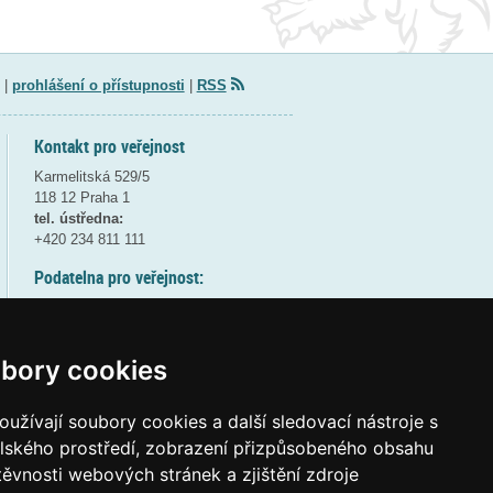
|
prohlášení o přístupnosti
|
RSS
Kontakt pro veřejnost
Karmelitská 529/5
118 12 Praha 1
tel. ústředna:
+420 234 811 111
Podatelna pro veřejnost:
pondělí a středa - 7:30-17:00
úterý a čtvrtek - 7:30-15:30
pátek - 7:30-14:00
bory cookies
8:30 - 9:30 - bezpečnostní přestávka
(více informací
ZDE
)
užívají soubory cookies a další sledovací nástroje s
elského prostředí, zobrazení přizpůsobeného obsahu
Elektronická podatelna:
těvnosti webových stránek a zjištění zdroje
posta@msmt
gov
cz