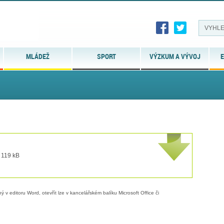
MLÁDEŽ
SPORT
VÝZKUM A VÝVOJ
E
 119 kB
 v editoru Word, otevřít lze v kancelářském balíku Microsoft Office či