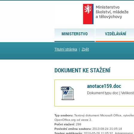
MINISTERSTVO
VZDĚLÁVÁNÍ
Titulní stránka
|
Zpět
DOKUMENT KE STAŽENÍ
anotace159.doc
Dokument typu doc | Velikost
Typ souboru:
Textový dokument Microsoft Office, vytvořený
OpenOffice.org od verze 2.
Počet stažení:
299
Poslední změna souboru:
2013-08-24 21:05:18
Soubor publikován:
2010-05-26 11:05:32, Administrator