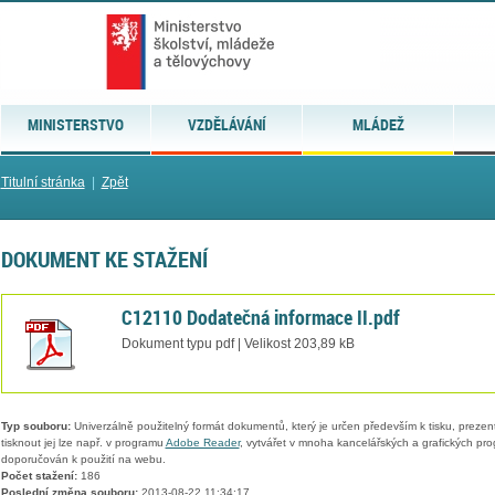
MINISTERSTVO
VZDĚLÁVÁNÍ
MLÁDEŽ
Titulní stránka
|
Zpět
DOKUMENT KE STAŽENÍ
C12110 Dodatečná informace II.pdf
Dokument typu pdf | Velikost 203,89 kB
Typ souboru:
Univerzálně použitelný formát dokumentů, který je určen především k tisku, prezen
tisknout jej lze např. v programu
Adobe Reader
, vytvářet v mnoha kancelářských a grafických pr
doporučován k použití na webu.
Počet stažení:
186
Poslední změna souboru:
2013-08-22 11:34:17