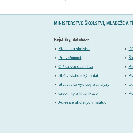
MINISTERSTVO ŠKOLSTVÍ, MLÁDEŽE A 
Rejstříky, databáze
Statistika školství
Dů
Pro veřejnost
Šk
O školské statistice
Př
Sběry statistických dat
Pl
Statistické výstupy a analýzy
Ot
Číselníky a klasifikace
P
Adresáře školských institucí