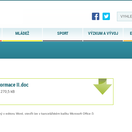
MLÁDEŽ
SPORT
VÝZKUM A VÝVOJ
E
ormace II.doc
 270,5 kB
 v editoru Word, otevřít lze v kancelářském balíku Microsoft Office či