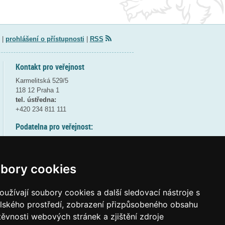
|
prohlášení o přístupnosti
|
RSS
Kontakt pro veřejnost
Karmelitská 529/5
118 12 Praha 1
tel. ústředna:
+420 234 811 111
Podatelna pro veřejnost:
pondělí a středa - 7:30-17:00
úterý a čtvrtek - 7:30-15:30
pátek - 7:30-14:00
bory cookies
8:30 - 9:30 - bezpečnostní přestávka
(více informací
ZDE
)
užívají soubory cookies a další sledovací nástroje s
elského prostředí, zobrazení přizpůsobeného obsahu
Elektronická podatelna:
těvnosti webových stránek a zjištění zdroje
posta@msmt
gov
cz