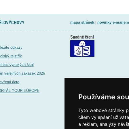
TĚLOVÝCHOVY
mapa stránek
|
novinky e-mailem
Snadné čtení
ležité odkazy
olský rejstřík
ehled vysokých škol
án veřejných zakázek 2026
evřená data
ORTÁL YOUR EUROPE
Používáme sou
Tyto webové stránky po
cílem vylepšení uživat
a reklam, analýzy návš