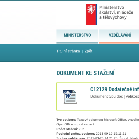
MINISTERSTVO
VZDĚLÁVÁNÍ
Titulní stránka
|
Zpět
DOKUMENT KE STAŽENÍ
C12129 Dodatečné inf
Dokument typu doc | Velikost
Typ souboru:
Textový dokument Microsoft Office, vytvořený
OpenOffice.org od verze 2.
Počet stažení:
206
Poslední změna souboru:
2013-09-19 15:11:21
Soubor publikován:
2012-03-20 14:21:20, Štoud Jakub