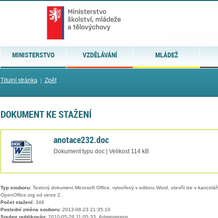
MINISTERSTVO
VZDĚLÁVÁNÍ
MLÁDEŽ
Titulní stránka
|
Zpět
DOKUMENT KE STAŽENÍ
anotace232.doc
Dokument typu doc | Velikost 114 kB
Typ souboru:
Textový dokument Microsoft Office, vytvořený v editoru Word, otevřít lze v kancelářs
OpenOffice.org od verze 2.
Počet stažení:
346
Poslední změna souboru:
2013-08-23 21:35:10
Soubor publikován:
2010-05-26 11:05:33, Administrator