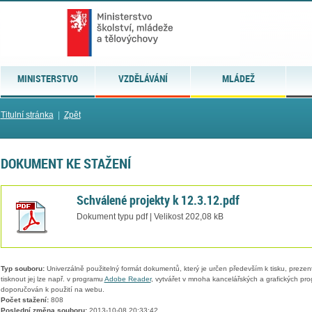
MINISTERSTVO
VZDĚLÁVÁNÍ
MLÁDEŽ
Titulní stránka
|
Zpět
DOKUMENT KE STAŽENÍ
Schválené projekty k 12.3.12.pdf
Dokument typu pdf | Velikost 202,08 kB
Typ souboru:
Univerzálně použitelný formát dokumentů, který je určen především k tisku, prezen
tisknout jej lze např. v programu
Adobe Reader
, vytvářet v mnoha kancelářských a grafických pr
doporučován k použití na webu.
Počet stažení:
808
Poslední změna souboru:
2013-10-08 20:33:42