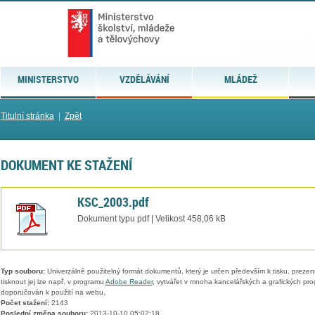
MINISTERSTVO
VZDĚLÁVÁNÍ
MLÁDEŽ
Titulní stránka
|
Zpět
DOKUMENT KE STAŽENÍ
KSC_2003.pdf
Dokument typu pdf | Velikost 458,06 kB
Typ souboru:
Univerzálně použitelný formát dokumentů, který je určen především k tisku, prezen
tisknout jej lze např. v programu
Adobe Reader
, vytvářet v mnoha kancelářských a grafických pr
doporučován k použití na webu.
Počet stažení:
2143
Poslední změna souboru:
2013-10-10 05:02:18