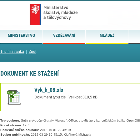
MINISTERSTVO
VZDĚLÁVÁNÍ
MLÁDEŽ
Titulní stránka
|
Zpět
DOKUMENT KE STAŽENÍ
Vyk_h_08.xls
Dokument typu xls | Velikost 319,5 kB
Typ souboru:
Sešit s výpočty či grafy Microsoft Office, otevřít lze v kancelářském balíku OpenOffic
Počet stažení:
1965
Poslední změna souboru:
2013-10-01 22:45:19
Soubor publikován:
2012-03-29 16:45:15, Kleňhová Michaela