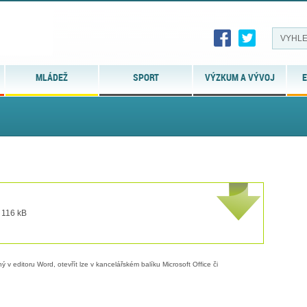
MLÁDEŽ
SPORT
VÝZKUM A VÝVOJ
E
 116 kB
 v editoru Word, otevřít lze v kancelářském balíku Microsoft Office či