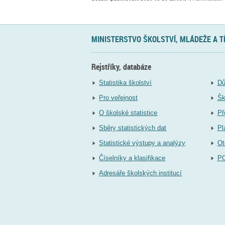
MINISTERSTVO ŠKOLSTVÍ, MLÁDEŽE A 
Rejstříky, databáze
Statistika školství
Dů
Pro veřejnost
Šk
O školské statistice
Př
Sběry statistických dat
Pl
Statistické výstupy a analýzy
Ot
Číselníky a klasifikace
P
Adresáře školských institucí