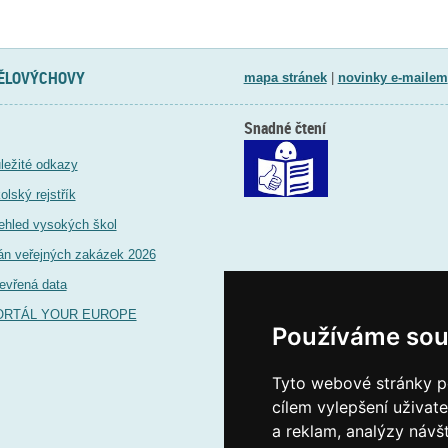
TĚLOVÝCHOVY
mapa stránek
|
novinky e-mailem
Snadné čtení
ležité odkazy
olský rejstřík
ehled vysokých škol
án veřejných zakázek 2026
evřená data
ORTÁL YOUR EUROPE
Používáme sou
Tyto webové stránky po
cílem vylepšení uživat
a reklam, analýzy návš