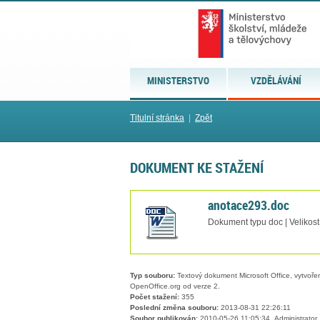
MINISTERSTVO
VZDĚLÁVÁNÍ
Titulní stránka
|
Zpět
DOKUMENT KE STAŽENÍ
anotace293.doc
Dokument typu doc | Velikost
Typ souboru:
Textový dokument Microsoft Office, vytvořený
OpenOffice.org od verze 2.
Počet stažení:
355
Poslední změna souboru:
2013-08-31 22:26:11
Soubor publikován:
2010-05-26 11:05:34, Administrator