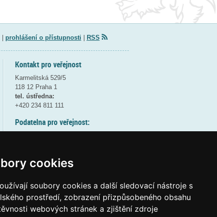
|
prohlášení o přístupnosti
|
RSS
Kontakt pro veřejnost
Karmelitská 529/5
118 12 Praha 1
tel. ústředna:
+420 234 811 111
Podatelna pro veřejnost:
pondělí a středa - 7:30-17:00
úterý a čtvrtek - 7:30-15:30
pátek - 7:30-14:00
bory cookies
8:30 - 9:30 - bezpečnostní přestávka
(více informací
ZDE
)
užívají soubory cookies a další sledovací nástroje s
elského prostředí, zobrazení přizpůsobeného obsahu
Elektronická podatelna:
těvnosti webových stránek a zjištění zdroje
posta@msmt
gov
cz