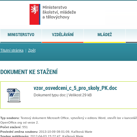
MINISTERSTVO
VZDĚLÁVÁNÍ
MLÁDEŽ
Titulní stránka
|
Zpět
DOKUMENT KE STAŽENÍ
vzor_osvedceni_c_5_pro_skoly_PK.doc
Dokument typu doc | Velikost 29 kB
Typ souboru:
Textový dokument Microsoft Office, vytvořený v editoru Word, otevřít lze v kancelářs
OpenOffice.org od verze 2.
Počet stažení:
551
Poslední změna souboru:
2013-10-09 08:01:09, Kaňková Marie
Soubor publikován:
2012-04-03 15:22:47, Kaňková Marie