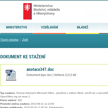
MINISTERSTVO
VZDĚLÁVÁNÍ
MLÁDEŽ
Titulní stránka
|
Zpět
DOKUMENT KE STAŽENÍ
anotace347.doc
Dokument typu doc | Velikost 113,5 kB
Typ souboru:
Textový dokument Microsoft Office, vytvořený v editoru Word, otevřít lze v kancelářs
OpenOffice.org od verze 2.
Počet stažení:
302
Poslední změna souboru:
2013-09-11 11:14:50
Soubor publikován:
2010-05-26 11:05:34, Administrator