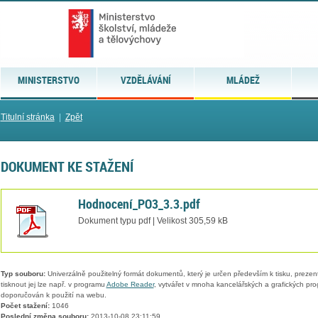
MINISTERSTVO
VZDĚLÁVÁNÍ
MLÁDEŽ
Titulní stránka
|
Zpět
DOKUMENT KE STAŽENÍ
Hodnocení_PO3_3.3.pdf
Dokument typu pdf | Velikost 305,59 kB
Typ souboru:
Univerzálně použitelný formát dokumentů, který je určen především k tisku, prezen
tisknout jej lze např. v programu
Adobe Reader
, vytvářet v mnoha kancelářských a grafických pr
doporučován k použití na webu.
Počet stažení:
1046
Poslední změna souboru:
2013-10-08 23:11:59