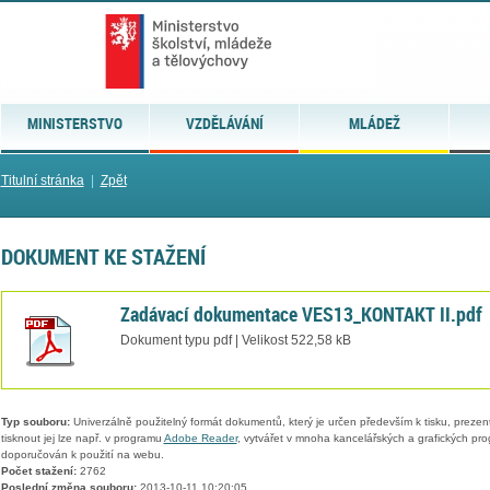
MINISTERSTVO
VZDĚLÁVÁNÍ
MLÁDEŽ
Titulní stránka
|
Zpět
DOKUMENT KE STAŽENÍ
Zadávací dokumentace VES13_KONTAKT II.pdf
Dokument typu pdf | Velikost 522,58 kB
Typ souboru:
Univerzálně použitelný formát dokumentů, který je určen především k tisku, prezen
tisknout jej lze např. v programu
Adobe Reader
, vytvářet v mnoha kancelářských a grafických pr
doporučován k použití na webu.
Počet stažení:
2762
Poslední změna souboru:
2013-10-11 10:20:05