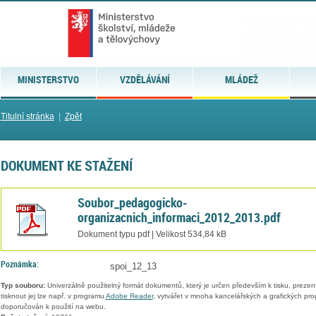
MINISTERSTVO
VZDĚLÁVÁNÍ
MLÁDEŽ
Titulní stránka
|
Zpět
DOKUMENT KE STAŽENÍ
Soubor_pedagogicko-
organizacnich_informaci_2012_2013.pdf
Dokument typu pdf | Velikost 534,84 kB
Poznámka:
spoi_12_13
Typ souboru:
Univerzálně použitelný formát dokumentů, který je určen především k tisku, prezen
tisknout jej lze např. v programu
Adobe Reader
, vytvářet v mnoha kancelářských a grafických pr
doporučován k použití na webu.