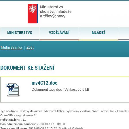
MINISTERSTVO
VZDĚLÁVÁNÍ
MLÁDEŽ
Titulní stránka
|
Zpět
DOKUMENT KE STAŽENÍ
mv4C12.doc
Dokument typu doc | Velikost 56,5 kB
Typ souboru:
Textový dokument Microsoft Office, vytvořený v editoru Word, otevřít lze v kancelářs
OpenOffice.org od verze 2.
Počet stažení:
711
Poslední změna souboru:
2013-10-11 13:09:28
Soubor publikován:
2012-06-08 13:15:32, Staňková Gabriela