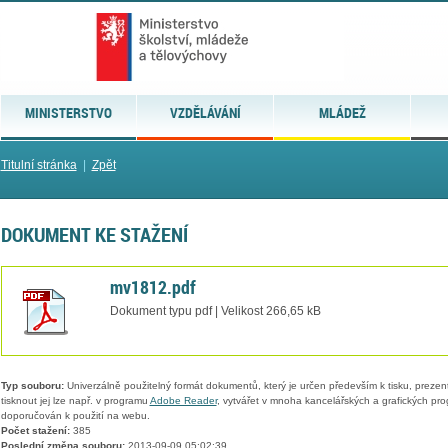
MINISTERSTVO
VZDĚLÁVÁNÍ
MLÁDEŽ
Titulní stránka
|
Zpět
DOKUMENT KE STAŽENÍ
mv1812.pdf
Dokument typu pdf | Velikost 266,65 kB
Typ souboru:
Univerzálně použitelný formát dokumentů, který je určen především k tisku, prezen
tisknout jej lze např. v programu
Adobe Reader
, vytvářet v mnoha kancelářských a grafických pr
doporučován k použití na webu.
Počet stažení:
385
Poslední změna souboru:
2013-09-09 05:02:39