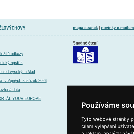
TĚLOVÝCHOVY
mapa stránek
|
novinky e-mailem
Snadné čtení
ležité odkazy
olský rejstřík
ehled vysokých škol
án veřejných zakázek 2026
evřená data
ORTÁL YOUR EUROPE
Používáme sou
Tyto webové stránky po
cílem vylepšení uživat
a reklam, analýzy návš