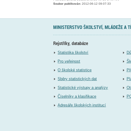
Soubor publikován:
2012-06-12 09:07:33
MINISTERSTVO ŠKOLSTVÍ, MLÁDEŽE A 
Rejstříky, databáze
Statistika školství
Dů
Pro veřejnost
Šk
O školské statistice
Př
Sběry statistických dat
Pl
Statistické výstupy a analýzy
Ot
Číselníky a klasifikace
P
Adresáře školských institucí