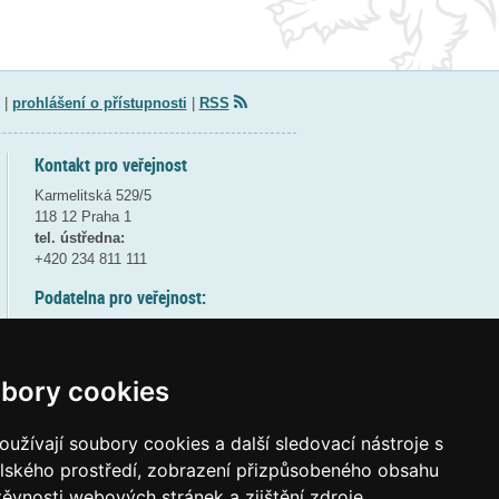
|
prohlášení o přístupnosti
|
RSS
Kontakt pro veřejnost
Karmelitská 529/5
118 12 Praha 1
tel. ústředna:
+420 234 811 111
Podatelna pro veřejnost:
pondělí a středa - 7:30-17:00
úterý a čtvrtek - 7:30-15:30
pátek - 7:30-14:00
bory cookies
8:30 - 9:30 - bezpečnostní přestávka
(více informací
ZDE
)
užívají soubory cookies a další sledovací nástroje s
elského prostředí, zobrazení přizpůsobeného obsahu
Elektronická podatelna:
těvnosti webových stránek a zjištění zdroje
posta@msmt
gov
cz