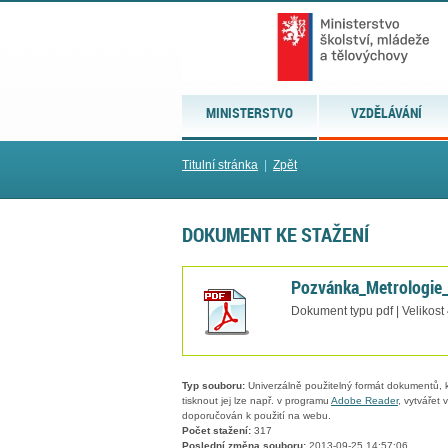
MINISTERSTVO
VZDĚLÁVÁNÍ
Titulní stránka
|
Zpět
DOKUMENT KE STAŽENÍ
Pozvánka_Metrologie_
Dokument typu pdf | Velikost
Typ souboru:
Univerzálně použitelný formát dokumentů, kt
tisknout jej lze např. v programu
Adobe Reader
, vytvářet
doporučován k použití na webu.
Počet stažení:
317
Poslední změna souboru:
2013-09-25 14:57:06