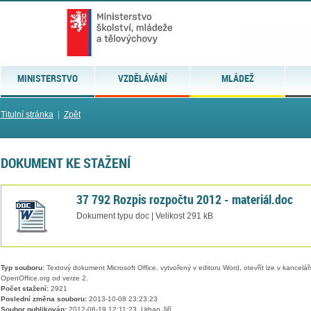
MINISTERSTVO
VZDĚLÁVÁNÍ
MLÁDEŽ
Titulní stránka
|
Zpět
DOKUMENT KE STAŽENÍ
37 792 Rozpis rozpočtu 2012 - materiál.doc
Dokument typu doc | Velikost 291 kB
Typ souboru:
Textový dokument Microsoft Office, vytvořený v editoru Word, otevřít lze v kancelářs
OpenOffice.org od verze 2.
Počet stažení:
2921
Poslední změna souboru:
2013-10-08 23:23:23
Soubor publikován:
2012-06-19 12:11:23, Urban Jiří