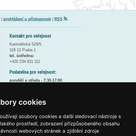
|
prohlášení o přístupnosti
|
RSS
Kontakt pro veřejnost
Karmelitská 529/5
118 12 Praha 1
tel. ústředna:
+420 234 811 111
Podatelna pro veřejnost:
pondělí a středa - 7:30-17:00
úterý a čtvrtek - 7:30-15:30
pátek - 7:30-14:00
bory cookies
8:30 - 9:30 - bezpečnostní přestávka
(více informací
ZDE
)
užívají soubory cookies a další sledovací nástroje s
Elektronická podatelna:
elského prostředí, zobrazení přizpůsobeného obsahu
posta@msmt
gov
cz
těvnosti webových stránek a zjištění zdroje