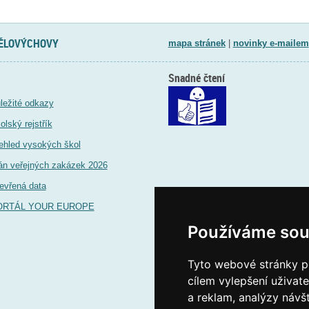
TĚLOVÝCHOVY
mapa stránek
|
novinky e-mailem
Snadné čtení
ležité odkazy
olský rejstřík
ehled vysokých škol
án veřejných zakázek 2026
evřená data
ORTÁL YOUR EUROPE
Používáme sou
Tyto webové stránky po
cílem vylepšení uživat
a reklam, analýzy návš