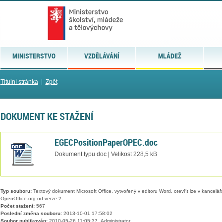
MINISTERSTVO
VZDĚLÁVÁNÍ
MLÁDEŽ
Titulní stránka
|
Zpět
DOKUMENT KE STAŽENÍ
EGECPositionPaperOPEC.doc
Dokument typu doc | Velikost 228,5 kB
Typ souboru:
Textový dokument Microsoft Office, vytvořený v editoru Word, otevřít lze v kancelářs
OpenOffice.org od verze 2.
Počet stažení:
567
Poslední změna souboru:
2013-10-01 17:58:02
Soubor publikován:
2010-05-26 11:05:37, Administrator