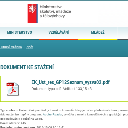
MINISTERSTVO
VZDĚLÁVÁNÍ
MLÁDEŽ
Titulní stránka
|
Zpět
DOKUMENT KE STAŽENÍ
EK_Ust_res_GP12Seznam_vyzva02.pdf
Dokument typu pdf | Velikost 133,15 kB
Typ souboru:
Univerzálně použitelný formát dokumentů, který je určen především k tisku, prezen
tisknout jej lze např. v programu
Adobe Reader
, vytvářet v mnoha kancelářských a grafických pr
doporučován k použití na webu.
Počet stažení:
445
Poslední změna souboru:
2013-10-06 20:13:41