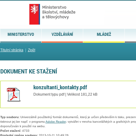
MINISTERSTVO
VZDĚLÁVÁNÍ
MLÁDEŽ
Titulní stránka
|
Zpět
DOKUMENT KE STAŽENÍ
konzultanti_kontakty.pdf
Dokument typu pdf | Velikost 181,22 kB
Typ souboru:
Univerzálně použitelný formát dokumentů, který je určen především k tisku, prezen
tisknout jej lze např. v programu
Adobe Reader
, vytvářet v mnoha kancelářských a grafických pr
doporučován k použití na webu.
Počet stažení:
4733
Poslední změna souboru:
2013-10-11 10:49:26