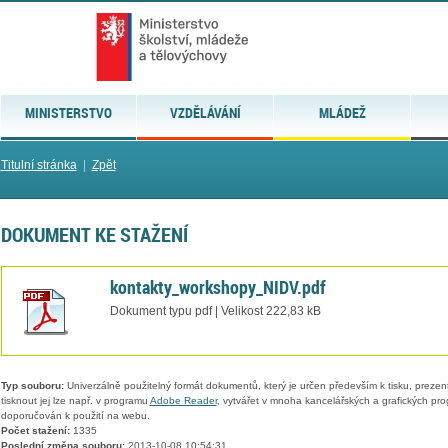
MINISTERSTVO
VZDĚLÁVÁNÍ
MLÁDEŽ
Titulní stránka
|
Zpět
DOKUMENT KE STAŽENÍ
kontakty_workshopy_NIDV.pdf
Dokument typu pdf | Velikost 222,83 kB
Typ souboru:
Univerzálně použitelný formát dokumentů, který je určen především k tisku, prezen
tisknout jej lze např. v programu
Adobe Reader
, vytvářet v mnoha kancelářských a grafických pr
doporučován k použití na webu.
Počet stažení:
1335
Poslední změna souboru:
2013-10-08 10:54:31