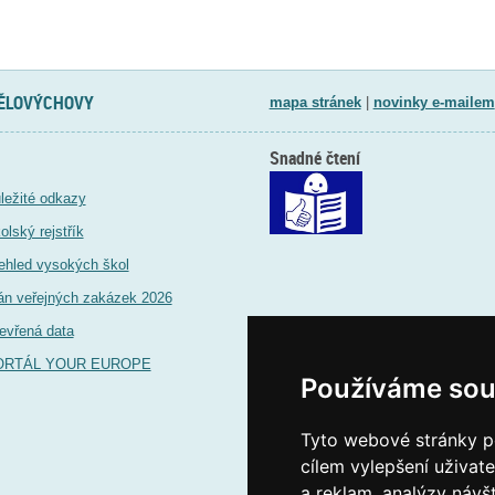
TĚLOVÝCHOVY
mapa stránek
|
novinky e-mailem
Snadné čtení
ležité odkazy
olský rejstřík
ehled vysokých škol
án veřejných zakázek 2026
evřená data
ORTÁL YOUR EUROPE
Používáme sou
Tyto webové stránky po
cílem vylepšení uživat
a reklam, analýzy návš