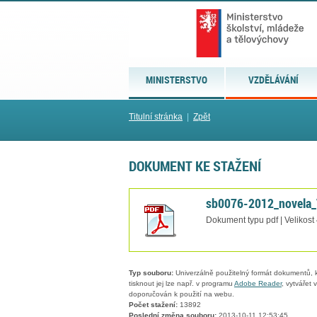
MINISTERSTVO
VZDĚLÁVÁNÍ
Titulní stránka
|
Zpět
DOKUMENT KE STAŽENÍ
sb0076-2012_novela_
Dokument typu pdf | Velikost
Typ souboru:
Univerzálně použitelný formát dokumentů, kt
tisknout jej lze např. v programu
Adobe Reader
, vytvářet
doporučován k použití na webu.
Počet stažení:
13892
Poslední změna souboru:
2013-10-11 12:53:45