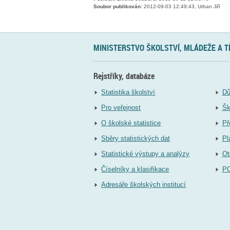
Soubor publikován:
2012-09-03 12:49:43, Urban Jiří
MINISTERSTVO ŠKOLSTVÍ, MLÁDEŽE A 
Rejstříky, databáze
Statistika školství
Dů
Pro veřejnost
Šk
O školské statistice
Př
Sběry statistických dat
Pl
Statistické výstupy a analýzy
Ot
Číselníky a klasifikace
P
Adresáře školských institucí