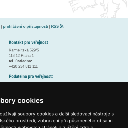
|
prohlášení o přístupnosti
|
RSS
Kontakt pro veřejnost
Karmelitská 529/5
118 12 Praha 1
tel. ústředna:
+420 234 811 111
Podatelna pro veřejnost:
pondělí a středa - 7:30-17:00
úterý a čtvrtek - 7:30-15:30
pátek - 7:30-14:00
bory cookies
8:30 - 9:30 - bezpečnostní přestávka
(více informací
ZDE
)
užívají soubory cookies a další sledovací nástroje s
elského prostředí, zobrazení přizpůsobeného obsahu
Elektronická podatelna:
těvnosti webových stránek a zjištění zdroje
posta@msmt
gov
cz