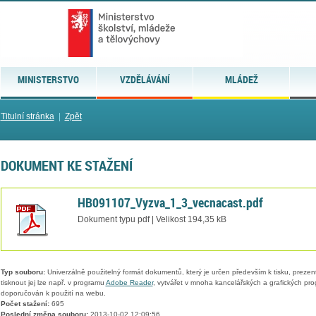
MINISTERSTVO
VZDĚLÁVÁNÍ
MLÁDEŽ
Titulní stránka
|
Zpět
DOKUMENT KE STAŽENÍ
HB091107_Vyzva_1_3_vecnacast.pdf
Dokument typu pdf | Velikost 194,35 kB
Typ souboru:
Univerzálně použitelný formát dokumentů, který je určen především k tisku, prezen
tisknout jej lze např. v programu
Adobe Reader
, vytvářet v mnoha kancelářských a grafických pr
doporučován k použití na webu.
Počet stažení:
695
Poslední změna souboru:
2013-10-02 12:09:56