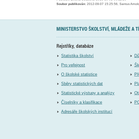
Soubor publikován:
2012-09-07 15:25:56, Santus Arnol
MINISTERSTVO ŠKOLSTVÍ, MLÁDEŽE A 
Rejstříky, databáze
Statistika školství
Dů
Pro veřejnost
Šk
O školské statistice
Př
Sběry statistických dat
Pl
Statistické výstupy a analýzy
Ot
Číselníky a klasifikace
P
Adresáře školských institucí