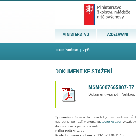
MINISTERSTVO
VZDĚLÁVÁNÍ
Titulní stránka
|
Zpět
DOKUMENT KE STAŽENÍ
MSM6007665807-TZ.
Dokument typu pdf | Velikost
Typ souboru:
Univerzálně použitelný formát dokumentů, kt
tisknout jej lze např. v programu
Adobe Reader
, vytvářet
doporučován k použití na webu.
Počet stažení:
1789
Poslední změna souboru:
2013-10-01 06:11:16