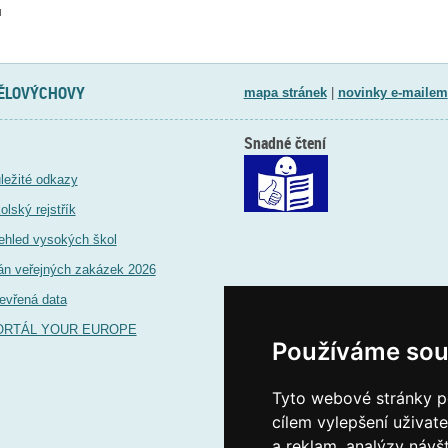
d
TĚLOVÝCHOVY
mapa stránek
|
novinky e-mailem
Snadné čtení
ležité odkazy
olský rejstřík
ehled vysokých škol
án veřejných zakázek 2026
evřená data
ORTÁL YOUR EUROPE
Používáme sou
Tyto webové stránky po
cílem vylepšení uživat
a reklam, analýzy návš