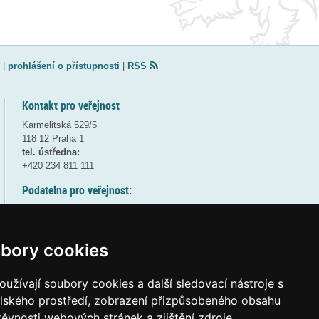
|
prohlášení o přístupnosti
|
RSS
Kontakt pro veřejnost
Karmelitská 529/5
118 12 Praha 1
tel. ústředna:
+420 234 811 111
Podatelna pro veřejnost:
pondělí a středa - 7:30-17:00
úterý a čtvrtek - 7:30-15:30
pátek - 7:30-14:00
bory cookies
8:30 - 9:30 - bezpečnostní přestávka
(více informací
ZDE
)
užívají soubory cookies a další sledovací nástroje s
elského prostředí, zobrazení přizpůsobeného obsahu
Elektronická podatelna:
těvnosti webových stránek a zjištění zdroje
posta@msmt
gov
cz