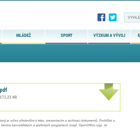
MLÁDEŽ
SPORT
VÝZKUM A VÝVOJ
E
pdf
 171,21 kB
erý je určen především k tisku, prezentacím a archivaci dokumentů. Prohlížet a
 v mnoha kancelářských a grafických programech (např. OpenOffice.org). Je