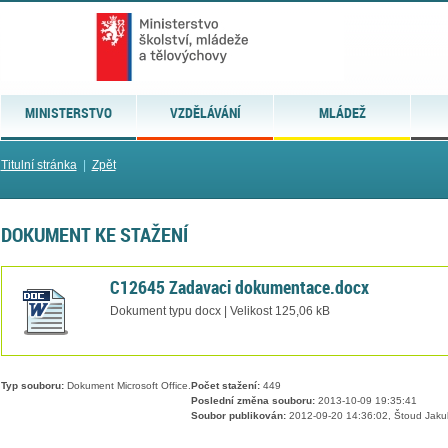
MINISTERSTVO
VZDĚLÁVÁNÍ
MLÁDEŽ
Titulní stránka
|
Zpět
DOKUMENT KE STAŽENÍ
C12645 Zadavaci dokumentace.docx
Dokument typu docx | Velikost 125,06 kB
Typ souboru:
Dokument Microsoft Office.
Počet stažení:
449
Poslední změna souboru:
2013-10-09 19:35:41
Soubor publikován:
2012-09-20 14:36:02, Štoud Jaku