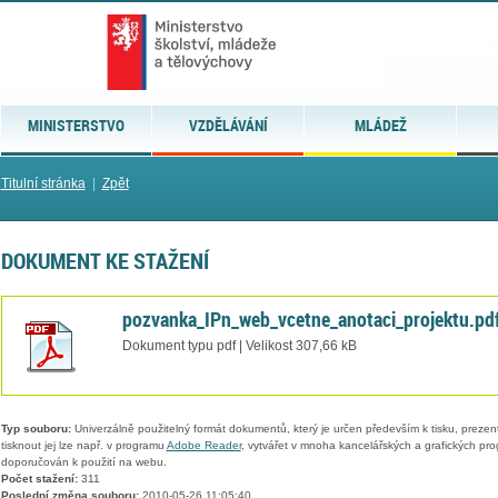
MINISTERSTVO
VZDĚLÁVÁNÍ
MLÁDEŽ
Titulní stránka
|
Zpět
DOKUMENT KE STAŽENÍ
pozvanka_IPn_web_vcetne_anotaci_projektu.pd
Dokument typu pdf | Velikost 307,66 kB
Typ souboru:
Univerzálně použitelný formát dokumentů, který je určen především k tisku, prezen
tisknout jej lze např. v programu
Adobe Reader
, vytvářet v mnoha kancelářských a grafických pr
doporučován k použití na webu.
Počet stažení:
311
Poslední změna souboru:
2010-05-26 11:05:40