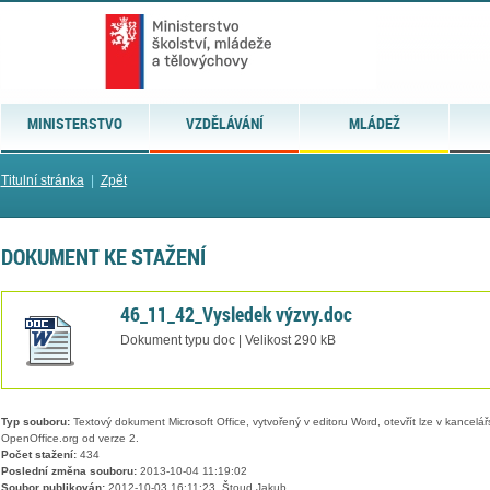
MINISTERSTVO
VZDĚLÁVÁNÍ
MLÁDEŽ
Titulní stránka
|
Zpět
DOKUMENT KE STAŽENÍ
46_11_42_Vysledek výzvy.doc
Dokument typu doc | Velikost 290 kB
Typ souboru:
Textový dokument Microsoft Office, vytvořený v editoru Word, otevřít lze v kancelářs
OpenOffice.org od verze 2.
Počet stažení:
434
Poslední změna souboru:
2013-10-04 11:19:02
Soubor publikován:
2012-10-03 16:11:23, Štoud Jakub