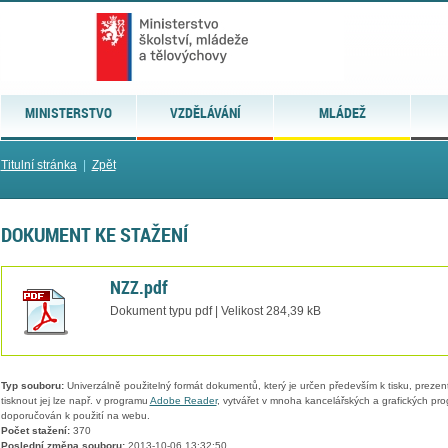
MINISTERSTVO
VZDĚLÁVÁNÍ
MLÁDEŽ
Titulní stránka
|
Zpět
DOKUMENT KE STAŽENÍ
NZZ.pdf
Dokument typu pdf | Velikost 284,39 kB
Typ souboru:
Univerzálně použitelný formát dokumentů, který je určen především k tisku, prezen
tisknout jej lze např. v programu
Adobe Reader
, vytvářet v mnoha kancelářských a grafických pr
doporučován k použití na webu.
Počet stažení:
370
Poslední změna souboru:
2013-10-06 13:32:50