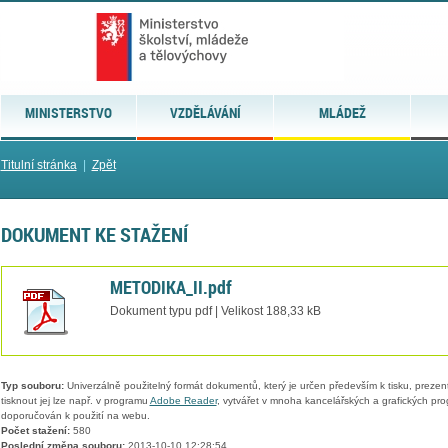
MINISTERSTVO
VZDĚLÁVÁNÍ
MLÁDEŽ
Titulní stránka
|
Zpět
DOKUMENT KE STAŽENÍ
METODIKA_II.pdf
Dokument typu pdf | Velikost 188,33 kB
Typ souboru:
Univerzálně použitelný formát dokumentů, který je určen především k tisku, prezen
tisknout jej lze např. v programu
Adobe Reader
, vytvářet v mnoha kancelářských a grafických pr
doporučován k použití na webu.
Počet stažení:
580
Poslední změna souboru:
2013-10-10 12:28:54