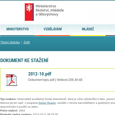
MINISTERSTVO
VZDĚLÁVÁNÍ
MLÁDEŽ
Titulní stránka
|
Zpět
DOKUMENT KE STAŽENÍ
2012-10.pdf
Dokument typu pdf | Velikost 209,36 kB
Typ souboru:
Univerzálně použitelný formát dokumentů, který je určen především k tisku, prezen
tisknout jej lze např. v programu
Adobe Reader
, vytvářet v mnoha kancelářských a grafických pr
doporučován k použití na webu.
Počet stažení:
1924
Poslední změna souboru:
2013-10-11 06:25:30