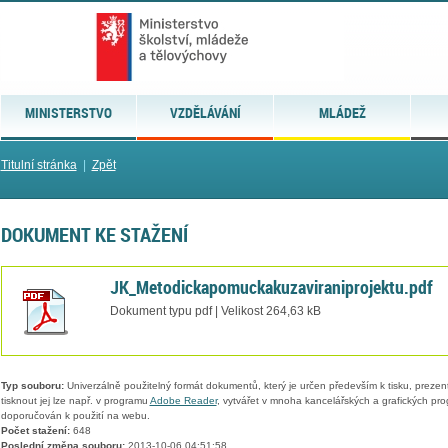
MINISTERSTVO
VZDĚLÁVÁNÍ
MLÁDEŽ
Titulní stránka
|
Zpět
DOKUMENT KE STAŽENÍ
JK_Metodickapomuckakuzaviraniprojektu.pdf
Dokument typu pdf | Velikost 264,63 kB
Typ souboru:
Univerzálně použitelný formát dokumentů, který je určen především k tisku, prezen
tisknout jej lze např. v programu
Adobe Reader
, vytvářet v mnoha kancelářských a grafických pr
doporučován k použití na webu.
Počet stažení:
648
Poslední změna souboru:
2013-10-06 04:51:58