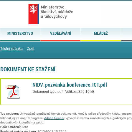
MINISTERSTVO
VZDĚLÁVÁNÍ
MLÁDEŽ
Titulní stránka
|
Zpět
DOKUMENT KE STAŽENÍ
NIDV_pozvánka_konference_ICT.pdf
Dokument typu pdf | Velikost 329,16 kB
Typ souboru:
Univerzálně použitelný formát dokumentů, který je určen především k tisku, prezen
tisknout jej lze např. v programu
Adobe Reader
, vytvářet v mnoha kancelářských a grafických pr
doporučován k použití na webu.
Počet stažení:
2265
Poslední změna souboru:
2013-10-11 10:35:16