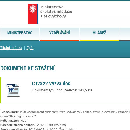
MINISTERSTVO
VZDĚLÁVÁNÍ
MLÁDEŽ
Titulní stránka
|
Zpět
DOKUMENT KE STAŽENÍ
C12822 Výzva.doc
Dokument typu doc | Velikost 243,5 kB
Typ souboru:
Textový dokument Microsoft Office, vytvořený v editoru Word, otevřít lze v kancelářs
OpenOffice.org od verze 2.
Počet stažení:
425
Poslední změna souboru:
2013-10-09 16:36:55
Soubor publikován:
2012-10-31 14:18:36, Štoud Jakub