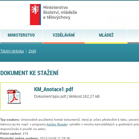
MINISTERSTVO
VZDĚLÁVÁNÍ
MLÁDEŽ
Titulní stránka
|
Zpět
DOKUMENT KE STAŽENÍ
KM_Anotace1.pdf
Dokument typu pdf | Velikost 162,27 kB
Typ souboru:
Univerzálně použitelný formát dokumentů, který je určen především k tisku, prezen
tisknout jej lze např. v programu
Adobe Reader
, vytvářet v mnoha kancelářských a grafických pr
doporučován k použití na webu.
Počet stažení:
479
Poslední změna souboru:
2013-10-09 11:29:36