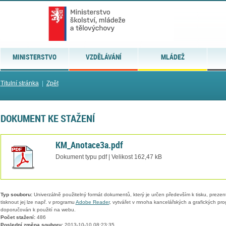
MINISTERSTVO
VZDĚLÁVÁNÍ
MLÁDEŽ
Titulní stránka
|
Zpět
DOKUMENT KE STAŽENÍ
KM_Anotace3a.pdf
Dokument typu pdf | Velikost 162,47 kB
Typ souboru:
Univerzálně použitelný formát dokumentů, který je určen především k tisku, prezen
tisknout jej lze např. v programu
Adobe Reader
, vytvářet v mnoha kancelářských a grafických pr
doporučován k použití na webu.
Počet stažení:
486
Poslední změna souboru:
2013-10-10 08:23:35