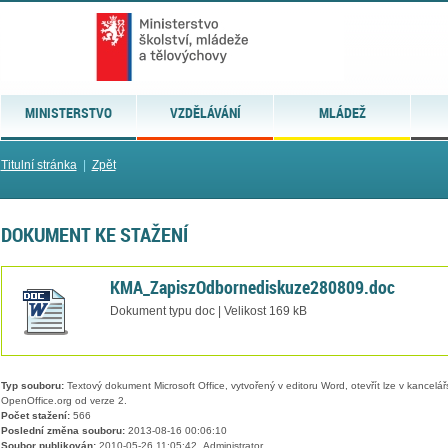
MINISTERSTVO
VZDĚLÁVÁNÍ
MLÁDEŽ
Titulní stránka
|
Zpět
DOKUMENT KE STAŽENÍ
KMA_ZapiszOdbornediskuze280809.doc
Dokument typu doc | Velikost 169 kB
Typ souboru:
Textový dokument Microsoft Office, vytvořený v editoru Word, otevřít lze v kancelářs
OpenOffice.org od verze 2.
Počet stažení:
566
Poslední změna souboru:
2013-08-16 00:06:10
Soubor publikován:
2010-05-26 11:05:42, Administrator