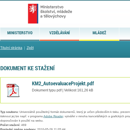
MINISTERSTVO
VZDĚLÁVÁNÍ
MLÁDEŽ
Titulní stránka
|
Zpět
DOKUMENT KE STAŽENÍ
KM2_AutoevaluaceProjekt.pdf
Dokument typu pdf | Velikost 161,26 kB
Typ souboru:
Univerzálně použitelný formát dokumentů, který je určen především k tisku, prezen
tisknout jej lze např. v programu
Adobe Reader
, vytvářet v mnoha kancelářských a grafických pr
doporučován k použití na webu.
Počet stažení:
469
Poslední změna souboru:
2010-05-26 11:05:44