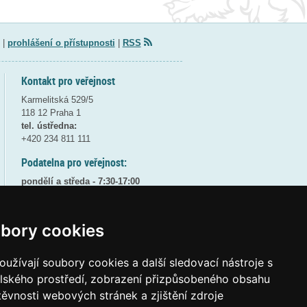
|
prohlášení o přístupnosti
|
RSS
Kontakt pro veřejnost
Karmelitská 529/5
118 12 Praha 1
tel. ústředna:
+420 234 811 111
Podatelna pro veřejnost:
pondělí a středa - 7:30-17:00
úterý a čtvrtek - 7:30-15:30
pátek - 7:30-14:00
bory cookies
8:30 - 9:30 - bezpečnostní přestávka
(více informací
ZDE
)
užívají soubory cookies a další sledovací nástroje s
Elektronická podatelna:
elského prostředí, zobrazení přizpůsobeného obsahu
posta@msmt
gov
cz
těvnosti webových stránek a zjištění zdroje