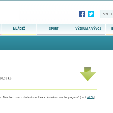
MLÁDEŽ
SPORT
VÝZKUM A VÝVOJ
E
 36,63 kB
. Data lze získat rozbalením archivu v některém z mnoha programů (např.
ALZip
).