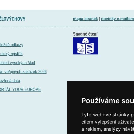
TĚLOVÝCHOVY
mapa stránek
|
novinky e-mailem
Snadné čtení
ležité odkazy
olský rejstřík
ehled vysokých škol
án veřejných zakázek 2026
evřená data
ORTÁL YOUR EUROPE
Používáme sou
Tyto webové stránky po
cílem vylepšení uživat
a reklam, analýzy návš