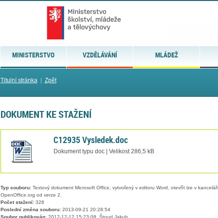
MINISTERSTVO
VZDĚLÁVÁNÍ
MLÁDEŽ
Titulní stránka
|
Zpět
DOKUMENT KE STAŽENÍ
C12935 Vysledek.doc
Dokument typu doc | Velikost 286,5 kB
Typ souboru:
Textový dokument Microsoft Office, vytvořený v editoru Word, otevřít lze v kancelářs
OpenOffice.org od verze 2.
Počet stažení:
328
Poslední změna souboru:
2013-09-21 20:28:54
Soubor publikován:
2012-12-12 15:23:08, Štoud Jakub