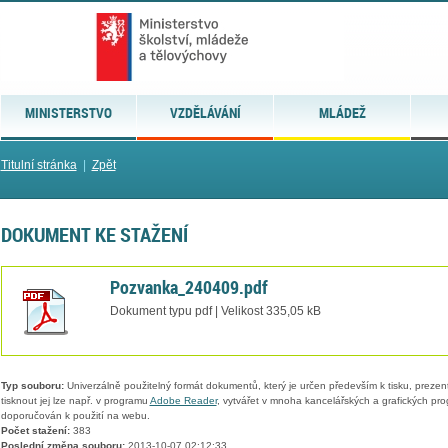
MINISTERSTVO
VZDĚLÁVÁNÍ
MLÁDEŽ
Titulní stránka
|
Zpět
DOKUMENT KE STAŽENÍ
Pozvanka_240409.pdf
Dokument typu pdf | Velikost 335,05 kB
Typ souboru:
Univerzálně použitelný formát dokumentů, který je určen především k tisku, prezen
tisknout jej lze např. v programu
Adobe Reader
, vytvářet v mnoha kancelářských a grafických pr
doporučován k použití na webu.
Počet stažení:
383
Poslední změna souboru:
2013-10-07 02:12:33