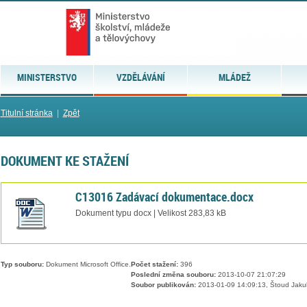
MINISTERSTVO
VZDĚLÁVÁNÍ
MLÁDEŽ
Titulní stránka
|
Zpět
DOKUMENT KE STAŽENÍ
C13016 Zadávací dokumentace.docx
Dokument typu docx | Velikost 283,83 kB
Typ souboru:
Dokument Microsoft Office.
Počet stažení:
396
Poslední změna souboru:
2013-10-07 21:07:29
Soubor publikován:
2013-01-09 14:09:13, Štoud Jaku